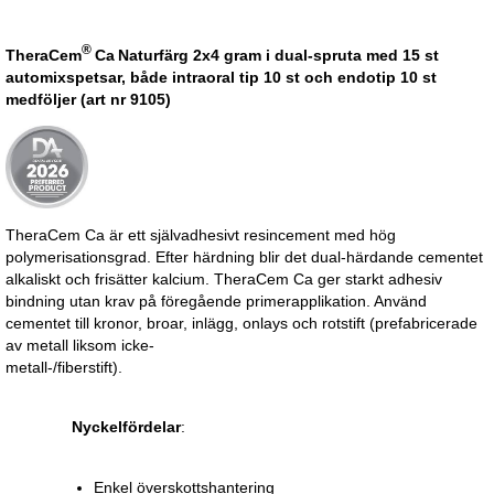
®
TheraCem
Ca
Naturfärg 2x4 gram i dual-spruta med 15 st
automixspetsar, både intraoral tip 10 st och endotip 10 st
medföljer (art nr 9105)
TheraCem Ca är ett självadhesivt resincement med hög
polymerisationsgrad. Efter härdning blir det dual-härdande cementet
alkaliskt och frisätter kalcium. TheraCem Ca ger starkt adhesiv
bindning utan krav på föregående primerapplikation. Använd
cementet till kronor, broar, inlägg, onlays och rotstift (prefabricerade
av metall liksom icke-
metall-/fib
Nyckelfördelar
:
Enkel överskottshantering