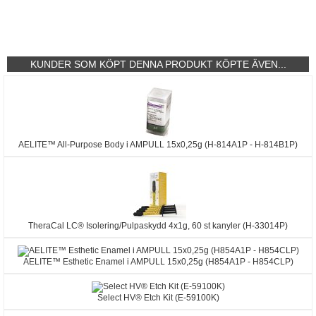
KUNDER SOM KÖPT DENNA PRODUKT KÖPTE ÄVEN...
AELITE™ All-Purpose Body i AMPULL 15x0,25g (H-814A1P - H-814B1P)
TheraCal LC® Isolering/Pulpaskydd 4x1g, 60 st kanyler (H-33014P)
AELITE™ Esthetic Enamel i AMPULL 15x0,25g (H854A1P - H854CLP)
Select HV® Etch Kit (E-59100K)