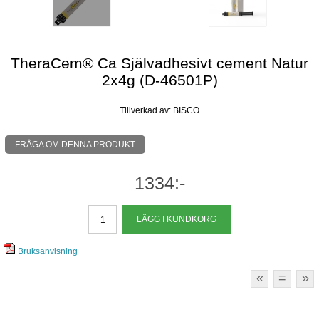
TheraCem® Ca Självadhesivt cement Natur
2x4g (D-46501P)
Tillverkad av: BISCO
FRÅGA OM DENNA PRODUKT
1334:-
Bruksanvisning
«
=
»