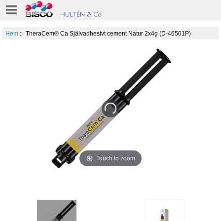
Hem
:: TheraCem® Ca Självadhesivt cement Natur 2x4g (D-46501P)
Touch to zoom