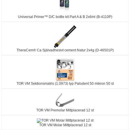
Universal Primer™ D/C bottle kit Part A & B 2x6ml (B-4110P)
TheraCem® Ca Självadhesivt cement Natur 2x4g (D-46501P)
TOR VM Sektionsmatris (1.0973) typ Palodent 50 mikron 50 st
TOR VM Premolar Mittplacerad 12 st
TOR VM Molar Mittplacerad 12 st