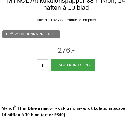
MYNOL Artikulationspapper 88 mikron, 14
häften à 10 blad
Tillverkad av: Ada Products Company
FRÅGA OM DENNA PRODUKT
276:-
®
Mynol
Thin Blue
- ocklusions- & artikulationspapper
(88 mikron)
14 häften à 10 blad (art nr 9340)