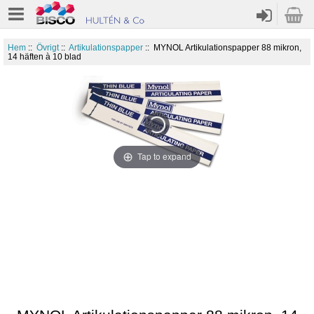
Hem
::
Övrigt
::
Artikulationspapper
:: MYNOL Artikulationspapper 88 mikron,
14 häften à 10 blad
Tap to expand