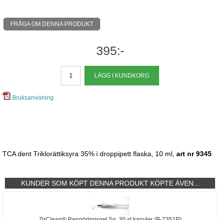
FRÅGA OM DENNA PRODUKT
395:-
Bruksanvisning
TCA dent Triklorättiksyra 35% i droppipett flaska, 10 ml,
art nr 9345
KUNDER SOM KÖPT DENNA PRODUKT KÖPTE ÄVEN...
ZirClean® Rengöringsgel 5g, 30 st kanyler (B-7351P)