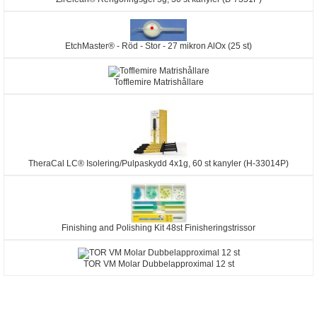
EtchMaster® - Röd - Stor - 27 mikron AlOx (25 st)
Tofflemire Matrishållare
TheraCal LC® Isolering/Pulpaskydd 4x1g, 60 st kanyler (H-33014P)
Finishing and Polishing Kit 48st Finisheringstrissor
TOR VM Molar Dubbelapproximal 12 st