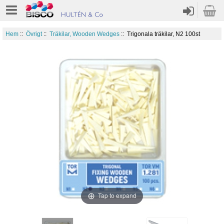
Hem
::
Övrigt
::
Träkilar, Wooden Wedges
:: Trigonala träkilar, N2 100st
Tap to expand