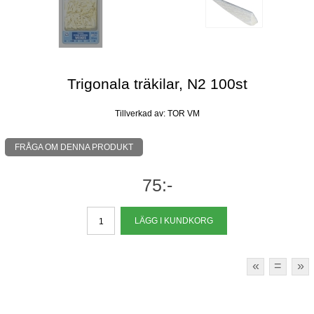
Trigonala träkilar, N2 100st
Tillverkad av: TOR VM
FRÅGA OM DENNA PRODUKT
75:-
«
=
»