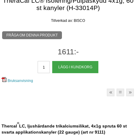
TheraCal LC® Isolering/Pulpaskydd 4x1g, 60
st kanyler (H-33014P)
Tillverkad av: BISCO
FRÅGA OM DENNA PRODUKT
1611:-
Bruksanvisning
«
=
»
®
Thercal
LC, ljushärdande trikalciumsilikat, 4x1g spruta 60 st
svarta applikationskanyler (22 gauge)
(art nr 9111)