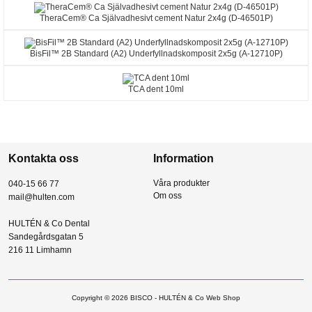
TheraCem® Ca Självadhesivt cement Natur 2x4g (D-46501P)
BisFil™ 2B Standard (A2) Underfyllnadskomposit 2x5g (A-12710P)
TCA dent 10ml
Kontakta oss
Information
Våra produkter
040-15 66 77
Om oss
mail@hulten.com
HULTÉN & Co Dental
Sandegårdsgatan 5
216 11 Limhamn
Copyright © 2026
BISCO - HULTÉN & Co Web Shop