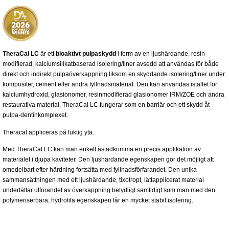
TheraCal LC
är ett
bioaktivt pulpaskydd
i form av en ljushärdande, resin-
modifierad, kalciumsilikatbaserad isolering/liner avsedd att användas för både
direkt och indirekt pulpaöverkappning liksom en skyddande isolering/liner under
kompositer, cement eller andra fyllnadsmaterial. Den kan användas istället för
kalciumhydroxid, glasionomer, resinmodifierad glasionomer IRM/ZOE och andra
restaurativa material. TheraCal LC fungerar som en barriär och ett skydd åt
pulpa-dentinkomplexet.
Theracal appliceras på fuktig yta.
Med TheraCal LC kan man enkelt åstadkomma en precis applikation av
materialet i djupa kaviteter. Den ljushärdande egenskapen gör det möjligt att
omedelbart efter härdning fortsätta med fyllnadsförfarandet. Den unika
sammansättningen med ett ljushärdande, tixotropt, lättapplicerat material
underlättar utförandet av överkappning betydligt samtidigt som man med den
polymeriserbara, hydrofila egenskapen får en mycket stabil isolering.