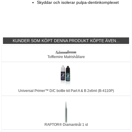
Skyddar och isolerar pulpa-dentinkomplexet
KUNDER SOM KÖPT DENNA PRODUKT KÖPTE ÄVEN...
Tofflemire Matrishållare
Universal Primer™ D/C bottle kit Part A & B 2x6ml (B-4110P)
RAPTOR® Diamantnål 1 st